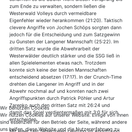
zum Ende zu verwalten, sondern ließen die
Westerwald Volleys durch vermeidbare
Eigenfehler wieder herankommen (21:20). Taktisch
clevere Angriffe von Jochen Schöps sorgten dann
jedoch für die Entscheidung und zum Satzgewinn
zu Gunsten der Langener Mannschaft (25:22). Im
dritten Satz wurde die Abwehrarbeit der
Westerwälder deutlich stärker und die SSG ließ in
allen Spielelementen etwas nach. Trotzdem
konnte sich keine der beiden Mannschaften
entscheidend absetzen (17:17). In der Crunch-Time
drehten die Langener im Angriff und in der
Abwehr nochmal auf und konnten nach zwei
Angriffspunkten durch Patrick Pöhler und Artur
Zarenko auch den dritten Satz mit 26:24 und
Wir benutzen Cookies
damit das Spiel verdientermaßen mit 3:0 für sich
Wir nutzen Cookies auf unserer Website. Einige von ihnen
entscheiden.
sind essenziell für den Betrieb der Seite, während andere
uns helfen, diese Website und die Nutzererfahrung zu
Mit einer fast fehlerfreien Leistung im Angriff und