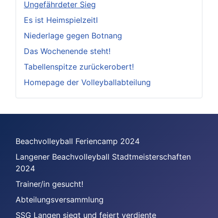
Ungefährdeter Sieg
Es ist HeimspielzeitI
Niederlage gegen Botnang
Das Wochenende steht!
Tabellenspitze zurückerobert!
Homepage der Volleyballabteilung
Beachvolleyball Feriencamp 2024
Langener Beachvolleyball Stadtmeisterschaften
2024
Trainer/in gesucht!
Abteilungsversammlung
SSG Langen siegt und feiert verdiente