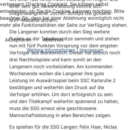
verbessern (Tracking Cookies). Sie können selbst
einer sehr gut Abwehrleistung konnte sich
entscheiden, ob Sie die Cookies zulassen möchten. Bitte
Diagonalangreifer Jochen Schöps die goldene
beachten Sie, dass bei einer Ablehnung womöglich nicht
MVP-Medaille sichern.
mehr alle Funktionalitäten der Seite zur Verfügung stehen.
Die Langener konnten durch den Sieg weitere
Punkte an der Tabellenspitze sammeln und stehen
Akzeptieren
Ablehnen
nun mit fünf Punkten Vorsprung vor dem engsten
Weitere Informationen
|
Impressum
Verfolger aus Blankenloch. Dieser hat jedoch noch
drei Nachholspiele und kann somit an den
Langenern noch vorbeiziehen. Am kommenden
Wochenende wollen die Langener ihre gute
Leistung im Auswärtsspiel beim SSC Karlsruhe 2
bestätigen und weiterhin den Druck auf die
Verfolger erhöhen. Um dort erfolgreich zu sein
und den Titelkampf weiterhin spannend zu halten,
muss die SSG erneut eine geschlossene
Mannschaftsleistung in allen Bereichen zeigen.
Es spielten für die SSG Langen: Felix Haar, Niclas