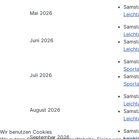
Samsta
Mai 2026
Leicht
Samsta
Leicht
Juni 2026
Samsta
Leicht
Samsta
Sport
Juli 2026
Samsta
Sport
Samsta
Leicht
August 2026
Samsta
Leicht
Samsta
Wir benutzen Cookies
September 2026
Leicht