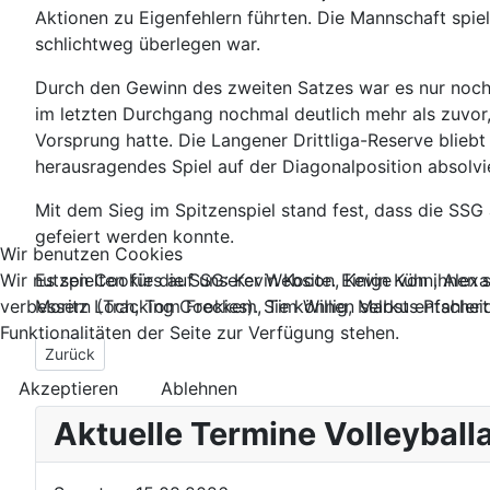
Aktionen zu Eigenfehlern führten. Die Mannschaft spie
schlichtweg überlegen war.
Durch den Gewinn des zweiten Satzes war es nur noch e
im letzten Durchgang nochmal deutlich mehr als zuvor
Vorsprung hatte. Die Langener Drittliga-Reserve blieb
herausragendes Spiel auf der Diagonalposition absolvi
Mit dem Sieg im Spitzenspiel stand fest, dass die SSG
gefeiert werden konnte.
Wir benutzen Cookies
Wir nutzen Cookies auf unserer Website. Einige von ihnen s
Es spielten für die SSG: Kevin Kocon, Kevin Kühn, Alex
verbessern (Tracking Cookies). Sie können selbst entschei
Moritz Loch, Tom Freckem, Tim Willig, Markus Pfahlert
Funktionalitäten der Seite zur Verfügung stehen.
Vorheriger Beitrag: Volleyball-Junicamp 2024
Zurück
Akzeptieren
Ablehnen
Aktuelle Termine Volleyball