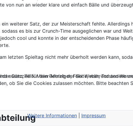
lte von nun an wieder klare und einfach Bälle und überzeu
in weiterer Satz, der zur Meisterschaft fehlte. Allerding
, sodass es bis zur Crunch-Time ausgeglichen war und Weit
t jedoch cool und konnte in der entscheidenden Phase häufi
erte.
 am letzten Spieltag nicht mehr überholt werden kann, sod
ind essenziell für den Betrieb der Seite, während andere u
ander Götz, Felix Meier-Merziger, Felix Weber, Torsten Wern
den, ob Sie die Cookies zulassen möchten. Bitte beachten S
.
Weitere Informationen
|
Impressum
abteilung