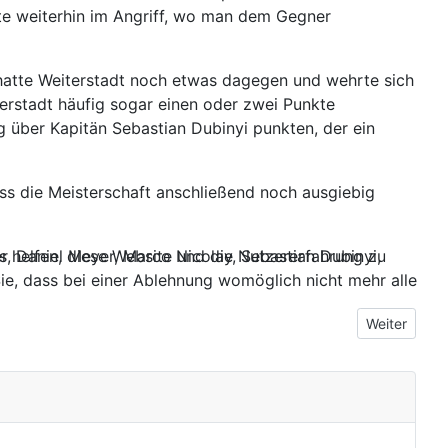
gte weiterhin im Angriff, wo man dem Gegner
s hatte Weiterstadt noch etwas dagegen und wehrte sich
erstadt häufig sogar einen oder zwei Punkte
g über Kapitän Sebastian Dubinyi punkten, der ein
ass die Meisterschaft anschließend noch ausgiebig
ns helfen, diese Website und die Nutzererfahrung zu
er, Daniel Meyer, Marco Nicolay, Sebastian Dubinyi,
ie, dass bei einer Ablehnung womöglich nicht mehr alle
Nächster Bei
Weiter