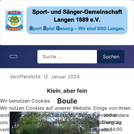
Search
Suchen
Details
Veröffentlicht: 12. Januar 2024
Klein
aber fein
,
Boule
Wir benutzen Cookies
Wir nutzen Cookies auf unserer Website. Einige von ihnen
Jeden
sind essenziell für den Betrieb der Seite, während andere
Dienstag
uns helfen, diese Website und die Nutzererfahrung zu
um 14:00
verbessern (Tracking Cookies). Sie können selbst