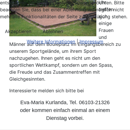
Uhr
entscheiden, ob Sie die Cookies zulassen möchten. Bitte
treffen
beachten Sie, dass bei einer Ablehnung womöglich nicht
sich
mehr alle Funktionalitäten der Seite zur Verfügung stehen.
einige
Frauen
Akzeptieren
Ablehnen
und
Weitere Informationen
|
Impressum
Männer auf dem Bouleplatz im Eingangsbereich zu
unserem Sportgelände, um ihrem Sport
nachzugehen. Ihnen geht es nicht um den
sportlichen Wettkampf, sondern um den Spass,
die Freude und das Zusammentreffen mit
Gleichgesinnten.
Interessierte melden sich bitte bei
Eva-Maria Kurlanda
, Tel. 06103-21326
oder kommen einfach einmal an einem
Dienstag vorbei.