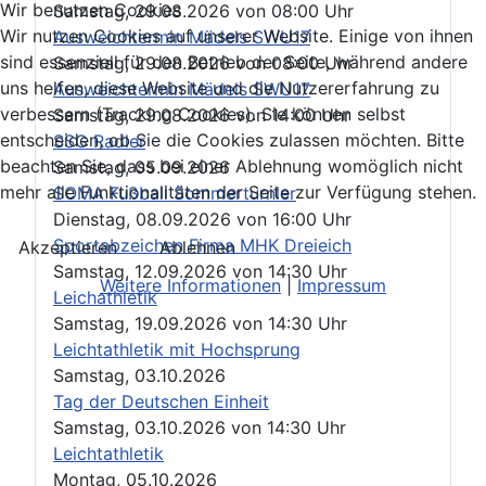
Wir benutzen Cookies
Samstag, 29.08.2026
von
08:00 Uhr
Wir nutzen Cookies auf unserer Website. Einige von ihnen
Ausweichtermin Mädels SWU17
sind essenziell für den Betrieb der Seite, während andere
Samstag, 29.08.2026
von
08:00 Uhr
uns helfen, diese Website und die Nutzererfahrung zu
Ausweichtermin Mädels SWU17
verbessern (Tracking Cookies). Sie können selbst
Samstag, 29.08.2026
von
14:00 Uhr
entscheiden, ob Sie die Cookies zulassen möchten. Bitte
SSG Radler
beachten Sie, dass bei einer Ablehnung womöglich nicht
Samstag, 05.09.2026
mehr alle Funktionalitäten der Seite zur Verfügung stehen.
SOMA Fußball Sommerturnier
Dienstag, 08.09.2026
von
16:00 Uhr
Sportabzeichen Firma MHK Dreieich
Akzeptieren
Ablehnen
Samstag, 12.09.2026
von
14:30 Uhr
Weitere Informationen
|
Impressum
Leichathletik
Samstag, 19.09.2026
von
14:30 Uhr
Leichtathletik mit Hochsprung
Samstag, 03.10.2026
Tag der Deutschen Einheit
Samstag, 03.10.2026
von
14:30 Uhr
Leichtathletik
Montag, 05.10.2026