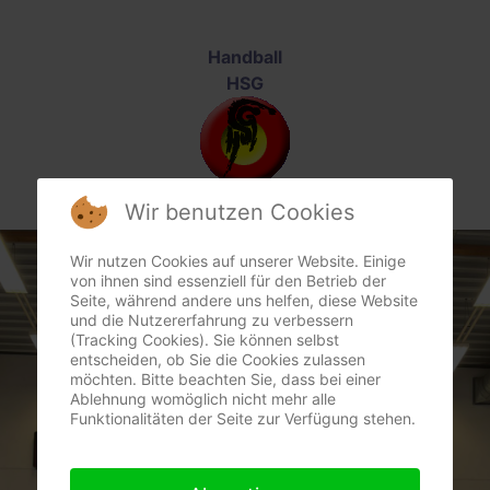
Handball
HSG
Wir benutzen Cookies
Wir nutzen Cookies auf unserer Website. Einige
von ihnen sind essenziell für den Betrieb der
Seite, während andere uns helfen, diese Website
und die Nutzererfahrung zu verbessern
(Tracking Cookies). Sie können selbst
entscheiden, ob Sie die Cookies zulassen
möchten. Bitte beachten Sie, dass bei einer
Ablehnung womöglich nicht mehr alle
Funktionalitäten der Seite zur Verfügung stehen.