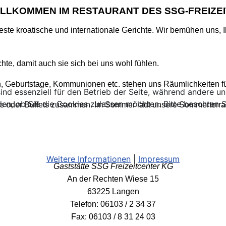
ILLKOMMEN IM RESTAURANT DES SSG-FREIZEI
beste kroatische und internationale Gerichte. Wir bemühen uns
te, damit auch sie sich bei uns wohl fühlen.
n, Geburtstage, Kommunionen etc. stehen uns Räumlichkeiten fü
ind essenziell für den Betrieb der Seite, während andere u
den, ob Sie die Cookies zulassen möchten. Bitte beachten S
üs oder Buffets zusammen. Im Sommer lädt unsere Sommerterra
Weitere Informationen
|
Impressum
Gaststätte SSG Freizeitcenter KG
An der Rechten Wiese 15
63225 Langen
Telefon: 06103 / 2 34 37
Fax: 06103 / 8 31 24 03