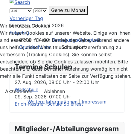
Gehe zu Monat
Vorheriger Tag
Dienstag, 09. Juni 2026
Wir benutzen Cookies
Folgetag
Wir nutzen Cookies auf unserer Website. Einige von ihnen
07:00 - 14:00
Bewegungsolympiade
sind essenziell für den Betrieb der Seite, während andere
Grundschulen
:: Schulsport
uns helfen, diese Website und die Nutzererfahrung zu
verbessern (Tracking Cookies). Sie können selbst
entscheiden, ob Sie die Cookies zulassen möchten. Bitte
Termine Schulen
beachten Sie, dass bei einer Ablehnung womöglich nicht
mehr alle Funktionalitäten der Seite zur Verfügung stehen.
27. Aug. 2026
,
08:00 Uhr
- 22:00 Uhr
Wallschule
Akzeptieren
Ablehnen
09. Sep. 2026
,
07:00 Uhr
Weitere Informationen
|
Impressum
Erich-Kästner-Schule Spielfest
Mitglieder-/Abteilungsversam