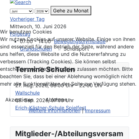
Gehe zu Monat
Vorheriger Tag
Mittwoch, 10. Juni 2026
Wir benutzen Cookies
Folgetag
Wir nutzen Cookies auf unserer Website. Einige von ihnen
07:00 - 14:00
Bewegungsolympiade
sind essenziell für den Betrieb der Seite, während andere
Grundschulen
:: Schulsport
uns helfen, diese Website und die Nutzererfahrung zu
verbessern (Tracking Cookies). Sie können selbst
Termine Schulen
entscheiden, ob Sie die Cookies zulassen möchten. Bitte
beachten Sie, dass bei einer Ablehnung womöglich nicht
mehr alle Funktionalitäten der Seite zur Verfügung stehen.
27. Aug. 2026
,
08:00 Uhr
- 22:00 Uhr
Wallschule
Akzeptieren
Ablehnen
09. Sep. 2026
,
07:00 Uhr
Erich-Kästner-Schule Spielfest
Weitere Informationen
|
Impressum
Mitglieder-/Abteilungsversam