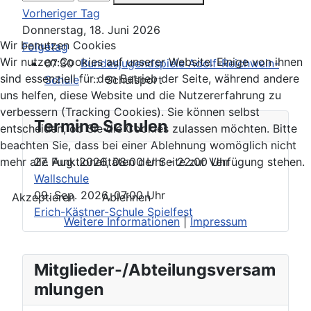
Vorheriger Tag
Donnerstag, 18. Juni 2026
Wir benutzen Cookies
Folgetag
Wir nutzen Cookies auf unserer Website. Einige von ihnen
07:30
Bundesjugendspiele Adolf-Reichwein-
sind essenziell für den Betrieb der Seite, während andere
Schule
:: Schulsport
uns helfen, diese Website und die Nutzererfahrung zu
verbessern (Tracking Cookies). Sie können selbst
Termine Schulen
entscheiden, ob Sie die Cookies zulassen möchten. Bitte
beachten Sie, dass bei einer Ablehnung womöglich nicht
27. Aug. 2026
,
08:00 Uhr
- 22:00 Uhr
mehr alle Funktionalitäten der Seite zur Verfügung stehen.
Wallschule
09. Sep. 2026
,
07:00 Uhr
Akzeptieren
Ablehnen
Erich-Kästner-Schule Spielfest
Weitere Informationen
|
Impressum
Mitglieder-/Abteilungsversam
mlungen