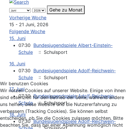
Gehe zu Monat
Vorherige Woche
15 - 21 Juni, 2026
Folgende Woche
15. Juni
07:30
Bundesjugendspiele Albert-Einstein-
Schule
:: Schulsport
16. Juni
07:30
Bundesjugendspiele Adolf-Reichwein-
Schule
:: Schulsport
Wir benutzen Cookies
17. Juni
Wir nutzen Cookies auf unserer Website. Einige von ihnen
07:30
Bundesjugendspiele Adolf-Reichwein-
sind essenziell für den Betrieb der Seite, während andere
Schule
:: Schulsport
uns helfen, diese Website und die Nutzererfahrung zu
verbessern (Tracking Cookies). Sie können selbst
18. Juni
entscheiden, ob Sie die Cookies zulassen möchten. Bitte
07:30
Bundesjugendspiele Adolf-Reichwein-
beachten Sie, dass bei einer Ablehnung womöglich nicht
Schule
:: Schulsport