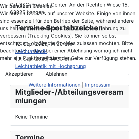
Ort
SSG-Freizeit-Center, An der Rechten Wiese 15,
Wir benutzen Cookies
63225 Langen
Wir nutzen Cookies auf unserer Website. Einige von ihnen
sind essenziell für den Betrieb der Seite, während andere
Termine Sportabzeichen
uns helfen, diese Website und die Nutzererfahrung zu
verbessern (Tracking Cookies). Sie können selbst
entscheiden, ob Sie die Cookies zulassen möchten. Bitte
12. Sep. 2026
,
14:30 Uhr
beachten Sie, dass bei einer Ablehnung womöglich nicht
Leichtathletik
mehr alle Funktionalitäten der Seite zur Verfügung stehen.
19. Sep. 2026
,
14:30 Uhr
Leichtathletik mit Hochsprung
Akzeptieren
Ablehnen
Weitere Informationen
|
Impressum
Mitglieder-/Abteilungsversam
mlungen
Keine Termine
Termine