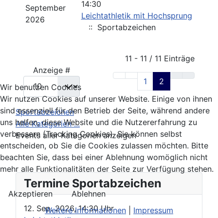
14:30
September
Leichtathletik mit Hochsprung
2026
:: Sportabzeichen
Limite der Paginierungsliste
11 - 11 / 11 Einträge
Anzeige #
1
2
Wir benutzen Cookies
Wir nutzen Cookies auf unserer Website. Einige von ihnen
sind essenziell für den Betrieb der Seite, während andere
Sportabzeichen
uns helfen, diese Website und die Nutzererfahrung zu
Alle Kategorien ...
verbessern (Tracking Cookies). Sie können selbst
Events aller Kategorien anzeigen
entscheiden, ob Sie die Cookies zulassen möchten. Bitte
beachten Sie, dass bei einer Ablehnung womöglich nicht
mehr alle Funktionalitäten der Seite zur Verfügung stehen.
Termine Sportabzeichen
Akzeptieren
Ablehnen
12. Sep. 2026
,
14:30 Uhr
Weitere Informationen
|
Impressum