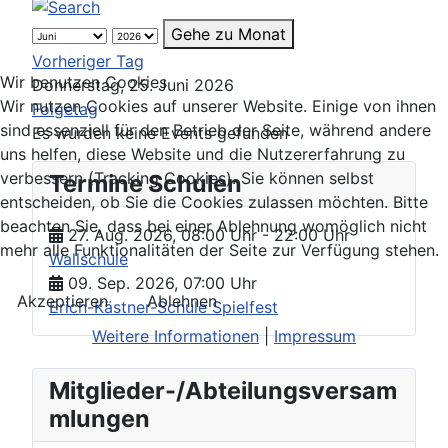
Gehe zu Monat
Vorheriger Tag
Wir benutzen Cookies
Donnerstag, 25. Juni 2026
Wir nutzen Cookies auf unserer Website. Einige von ihnen
Folgetag
sind essenziell für den Betrieb der Seite, während andere
Es wurden keine Events gefunden
uns helfen, diese Website und die Nutzererfahrung zu
verbessern (Tracking Cookies). Sie können selbst
Termine Schulen
entscheiden, ob Sie die Cookies zulassen möchten. Bitte
beachten Sie, dass bei einer Ablehnung womöglich nicht
27. Aug. 2026
,
08:00 Uhr
- 22:00 Uhr
mehr alle Funktionalitäten der Seite zur Verfügung stehen.
Wallschule
09. Sep. 2026
,
07:00 Uhr
Akzeptieren
Ablehnen
Erich-Kästner-Schule Spielfest
Weitere Informationen
|
Impressum
Mitglieder-/Abteilungsversam
mlungen