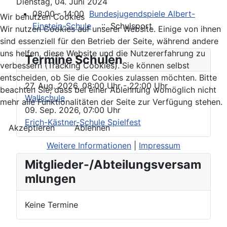
Dienstag, 04. Juni 2024
08:00 - 14:00
Bundesjugendspiele Albert-
Wir benutzen Cookies
Einstein-Schule
:: Schulsport
Wir nutzen Cookies auf unserer Website. Einige von ihnen
sind essenziell für den Betrieb der Seite, während andere
uns helfen, diese Website und die Nutzererfahrung zu
Termine Schulen
verbessern (Tracking Cookies). Sie können selbst
entscheiden, ob Sie die Cookies zulassen möchten. Bitte
27. Aug. 2026
,
08:00 Uhr
- 22:00 Uhr
beachten Sie, dass bei einer Ablehnung womöglich nicht
Wallschule
mehr alle Funktionalitäten der Seite zur Verfügung stehen.
09. Sep. 2026
,
07:00 Uhr
Erich-Kästner-Schule Spielfest
Akzeptieren
Ablehnen
Weitere Informationen
|
Impressum
Mitglieder-/Abteilungsversam
mlungen
Keine Termine