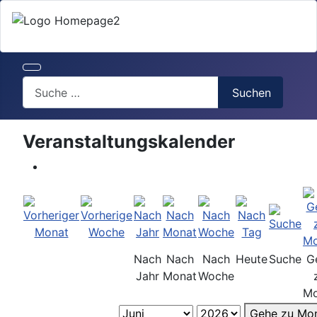
Search
Suchen
Veranstaltungskalender
Nach
Nach
Nach
Heute
Suche
G
Jahr
Monat
Woche
Mo
Gehe zu Mo