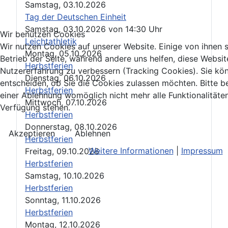
Samstag, 03.10.2026
Tag der Deutschen Einheit
Samstag, 03.10.2026
von
14:30 Uhr
Wir benutzen Cookies
Leichtathletik
Wir nutzen Cookies auf unserer Website. Einige von ihnen s
Montag, 05.10.2026
Betrieb der Seite, während andere uns helfen, diese Websit
Herbstferien
Nutzererfahrung zu verbessern (Tracking Cookies). Sie kö
Dienstag, 06.10.2026
entscheiden, ob Sie die Cookies zulassen möchten. Bitte b
Herbstferien
einer Ablehnung womöglich nicht mehr alle Funktionalitäten
Mittwoch, 07.10.2026
Verfügung stehen.
Herbstferien
Donnerstag, 08.10.2026
Akzeptieren
Ablehnen
Herbstferien
Weitere Informationen
|
Impressum
Freitag, 09.10.2026
Herbstferien
Samstag, 10.10.2026
Herbstferien
Sonntag, 11.10.2026
Herbstferien
Montag, 12.10.2026