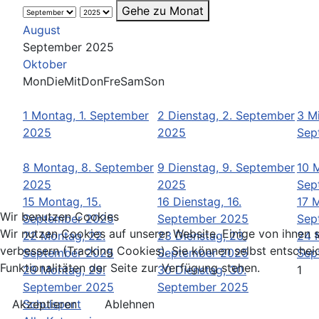
Gehe zu Monat
August
September 2025
Oktober
Mon
Die
Mit
Don
Fre
Sam
Son
1
Montag, 1. September
2
Dienstag, 2. September
3
Mi
2025
2025
Sep
8
Montag, 8. September
9
Dienstag, 9. September
10
M
2025
2025
Sep
15
Montag, 15.
16
Dienstag, 16.
17
M
Wir benutzen Cookies
September 2025
September 2025
Sep
Wir nutzen Cookies auf unserer Website. Einige von ihnen s
22
Montag, 22.
23
Dienstag, 23.
24
verbessern (Tracking Cookies). Sie können selbst entschei
September 2025
September 2025
Sep
Funktionalitäten der Seite zur Verfügung stehen.
29
Montag, 29.
30
Dienstag, 30.
1
September 2025
September 2025
Schulsport
Akzeptieren
Ablehnen