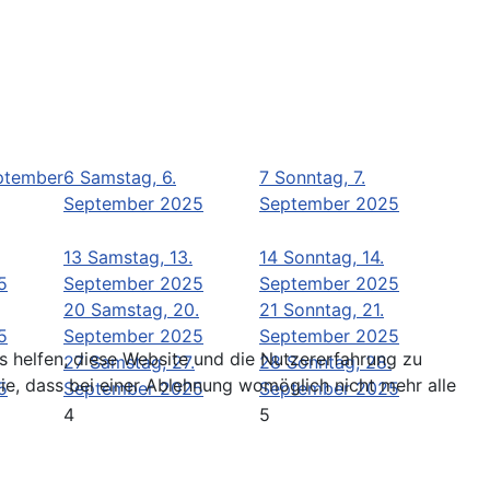
eptember
6
Samstag, 6.
7
Sonntag, 7.
September 2025
September 2025
13
Samstag, 13.
14
Sonntag, 14.
5
September 2025
September 2025
20
Samstag, 20.
21
Sonntag, 21.
5
September 2025
September 2025
ns helfen, diese Website und die Nutzererfahrung zu
27
Samstag, 27.
28
Sonntag, 28.
ie, dass bei einer Ablehnung womöglich nicht mehr alle
5
September 2025
September 2025
4
5