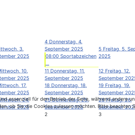
4
Donnerstag, 4.
ttwoch, 3.
September 2025
5
Freitag, 5. S
tember 2025
08:00 Sportabzeichen
2025
...
ittwoch, 10.
11
Donnerstag, 11.
12
Freitag, 12.
tember 2025
September 2025
September 202
ittwoch, 17.
18
Donnerstag, 18.
19
Freitag, 19.
tember 2025
September 2025
September 202
ind essenziell für den Betrieb der Seite, während andere u
Mittwoch, 24.
25
Donnerstag, 25.
26
Freitag, 26.
den, ob Sie die Cookies zulassen möchten. Bitte beachten S
tember 2025
September 2025
September 202
2
3