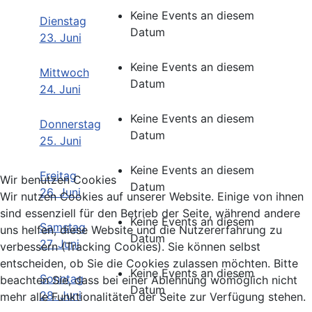
Keine Events an diesem
Dienstag
Datum
23. Juni
Keine Events an diesem
Mittwoch
Datum
24. Juni
Keine Events an diesem
Donnerstag
Datum
25. Juni
Keine Events an diesem
Freitag
Wir benutzen Cookies
Datum
26. Juni
Wir nutzen Cookies auf unserer Website. Einige von ihnen
sind essenziell für den Betrieb der Seite, während andere
Keine Events an diesem
Samstag
uns helfen, diese Website und die Nutzererfahrung zu
Datum
27. Juni
verbessern (Tracking Cookies). Sie können selbst
entscheiden, ob Sie die Cookies zulassen möchten. Bitte
Keine Events an diesem
Sonntag
beachten Sie, dass bei einer Ablehnung womöglich nicht
Datum
28. Juni
mehr alle Funktionalitäten der Seite zur Verfügung stehen.