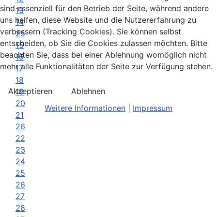
sind essenziell für den Betrieb der Seite, während andere
13
uns helfen, diese Website und die Nutzererfahrung zu
14
verbessern (Tracking Cookies). Sie können selbst
25
entscheiden, ob Sie die Cookies zulassen möchten. Bitte
15
beachten Sie, dass bei einer Ablehnung womöglich nicht
16
mehr alle Funktionalitäten der Seite zur Verfügung stehen.
17
18
Akzeptieren
Ablehnen
19
20
Weitere Informationen
|
Impressum
21
26
22
23
24
25
26
27
28