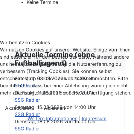
Keine Termine
Wir benutzen Cookies
Wir nutzen Cookies auf unserer Website. Einige von ihnen
Aktuelle Termine (ohne
sind essenziell für den Betrieb der Seite, während andere
Fußballjugend)
uns helfen, diese Website und die Nutzererfahrung zu
verbessern (Tracking Cookies). Sie können selbst
Samstag, 08.08.2026
von
14:00 Uhr
entscheiden, ob Sie die Cookies zulassen möchten. Bitte
SSG Radler
beachten Sie, dass bei einer Ablehnung womöglich nicht
Dienstag, 11.08.2026
von
15:00 Uhr
mehr alle Funktionalitäten der Seite zur Verfügung stehen.
SSG Radler
Samstag, 15.08.2026
von
14:00 Uhr
Akzeptieren
Ablehnen
SSG Radler
Weitere Informationen
|
Impressum
Dienstag, 18.08.2026
von
15:00 Uhr
SSG Radler