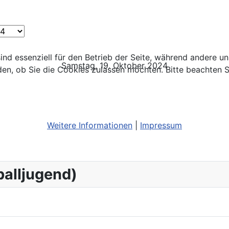
ind essenziell für den Betrieb der Seite, während andere u
Samstag, 19. Oktober 2024
den, ob Sie die Cookies zulassen möchten. Bitte beachten S
Weitere Informationen
|
Impressum
balljugend)