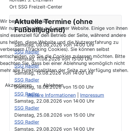
Ort
SSG Freizeit-Center
Aktuelle Termine (ohne
Wir benutzen Cookies
Wir nutzen Cookies auf unserer Website. Einige von ihnen
Fußballjugend)
sind essenziell für den Betrieb der Seite, während andere
uns helfen, diese Website und die Nutzererfahrung zu
Samstag, 08.08.2026
von
14:00 Uhr
verbessern (Tracking Cookies). Sie können selbst
SSG Radler
entscheiden, ob Sie die Cookies zulassen möchten. Bitte
Dienstag, 11.08.2026
von
15:00 Uhr
beachten Sie, dass bei einer Ablehnung womöglich nicht
SSG Radler
mehr alle Funktionalitäten der Seite zur Verfügung stehen.
Samstag, 15.08.2026
von
14:00 Uhr
SSG Radler
Akzeptieren
Ablehnen
Dienstag, 18.08.2026
von
15:00 Uhr
SSG Radler
Weitere Informationen
|
Impressum
Samstag, 22.08.2026
von
14:00 Uhr
SSG Radler
Dienstag, 25.08.2026
von
15:00 Uhr
SSG Radler
Samstag, 29.08.2026
von
14:00 Uhr