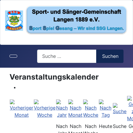
Search
Suchen
Veranstaltungskalender
Nach
Nach
Nach
Heute
Suche
G