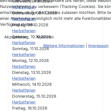
Betrieb der Seite, während andere uns helfen, diese Websit
Mittwoch, 07.10.2026
Nutzererfahrung zu verbessern (Tracking Cookies). Sie kö
Herbstferien
entscheiden, ob Sie die Cookies zulassen möchten. Bitte b
Donnerstag, 08.10.2026
einer Ablehnung womöglich nicht mehr alle Funktionalitäten
Herbstferien
Verfügung stehen.
Freitag, 09.10.2026
Herbstferien
Samstag, 10.10.2026
Akzeptieren
Ablehnen
Herbstferien
Weitere Informationen
|
Impressum
Sonntag, 11.10.2026
Herbstferien
Montag, 12.10.2026
Herbstferien
Dienstag, 13.10.2026
Herbstferien
Mittwoch, 14.10.2026
Herbstferien
Donnerstag, 15.10.2026
Herbstferien
Freitag, 16.10.2026