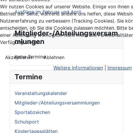
Wir nutzen Cookies auf unserer Website. Einige von ihnen s
Ausflüge im Februar und April
Betrieb der Seite, während andere uns helfen, diese Websit
Nutzererfahrung zu verbessern (Tracking Cookies). Sie kö
entscheiden, ob Sie die Cookies zulassen möchten. Bitte b
Mitglieder-/Abteilungsversam
einer Ablehnung womöglich nicht mehr alle Funktionalitäten
mlungen
Verfügung stehen.
Keine Termine
Akzeptieren
Ablehnen
Weitere Informationen
|
Impressum
Termine
Veranstaltungskalender
Mitglieder-/Abteilungsversammlungen
Sportabzeichen
Schulsport
Kindertagesstätten