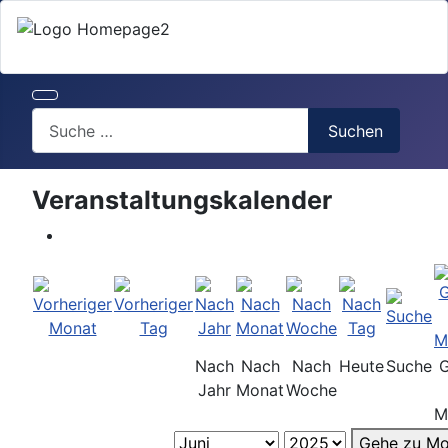
Search
Suchen
Veranstaltungskalender
Nach
Nach
Nach
Heute
Suche
Jahr
Monat
Woche
M
Gehe zu Mo