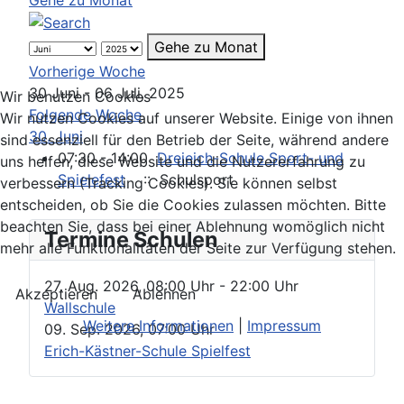
Gehe zu Monat
Vorherige Woche
30 Juni - 06 Juli, 2025
Wir benutzen Cookies
Folgende Woche
Wir nutzen Cookies auf unserer Website. Einige von ihnen
30. Juni
sind essenziell für den Betrieb der Seite, während andere
07:30 - 14:00
Dreieich-Schule Sport- und
uns helfen, diese Website und die Nutzererfahrung zu
Spielefest
:: Schulsport
verbessern (Tracking Cookies). Sie können selbst
entscheiden, ob Sie die Cookies zulassen möchten. Bitte
beachten Sie, dass bei einer Ablehnung womöglich nicht
Termine Schulen
mehr alle Funktionalitäten der Seite zur Verfügung stehen.
27. Aug. 2026
,
08:00 Uhr
- 22:00 Uhr
Akzeptieren
Ablehnen
Wallschule
Weitere Informationen
|
Impressum
09. Sep. 2026
,
07:00 Uhr
Erich-Kästner-Schule Spielfest