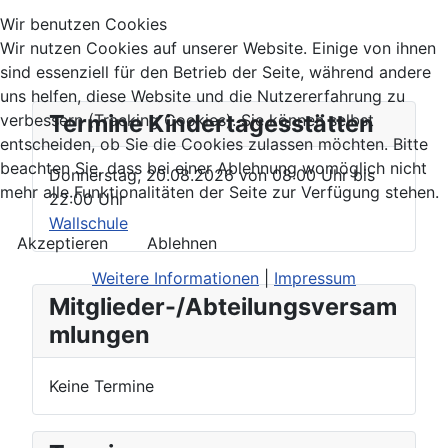
Wir benutzen Cookies
Wir nutzen Cookies auf unserer Website. Einige von ihnen
sind essenziell für den Betrieb der Seite, während andere
uns helfen, diese Website und die Nutzererfahrung zu
Termine Kindertagesstätten
verbessern (Tracking Cookies). Sie können selbst
entscheiden, ob Sie die Cookies zulassen möchten. Bitte
beachten Sie, dass bei einer Ablehnung womöglich nicht
Donnerstag, 20.08.2026
von
08:00 Uhr
bis
mehr alle Funktionalitäten der Seite zur Verfügung stehen.
22:00 Uhr
Wallschule
Akzeptieren
Ablehnen
Weitere Informationen
|
Impressum
Mitglieder-/Abteilungsversam
mlungen
Keine Termine