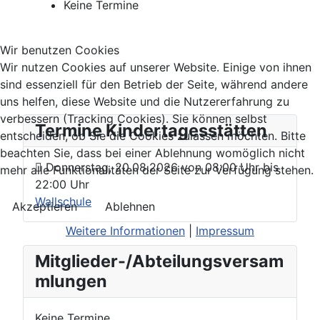
Keine Termine
Wir benutzen Cookies
Wir nutzen Cookies auf unserer Website. Einige von ihnen
sind essenziell für den Betrieb der Seite, während andere
uns helfen, diese Website und die Nutzererfahrung zu
verbessern (Tracking Cookies). Sie können selbst
Termine Kindertagesstätten
entscheiden, ob Sie die Cookies zulassen möchten. Bitte
beachten Sie, dass bei einer Ablehnung womöglich nicht
Donnerstag, 20.08.2026
von
08:00 Uhr
bis
mehr alle Funktionalitäten der Seite zur Verfügung stehen.
22:00 Uhr
Wallschule
Akzeptieren
Ablehnen
Weitere Informationen
|
Impressum
Mitglieder-/Abteilungsversam
mlungen
Keine Termine