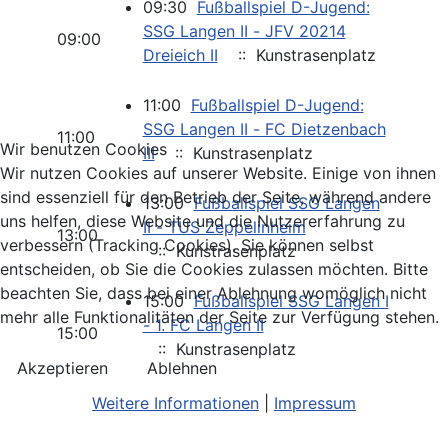
09:30
Fußballspiel D-Jugend:
SSG Langen II - JFV 20214
09:00
Dreieich II
:: Kunstrasenplatz
11:00
Fußballspiel D-Jugend:
SSG Langen II - FC Dietzenbach
11:00
Wir benutzen Cookies
III
:: Kunstrasenplatz
Wir nutzen Cookies auf unserer Website. Einige von ihnen
sind essenziell für den Betrieb der Seite, während andere
13:00
Fußballspiel SSG Langen
uns helfen, diese Website und die Nutzererfahrung zu
II - TUS Zeppelinheim
13:00
verbessern (Tracking Cookies). Sie können selbst
:: Kunstrasenplatz
entscheiden, ob Sie die Cookies zulassen möchten. Bitte
beachten Sie, dass bei einer Ablehnung womöglich nicht
15:00
Fußballspiel SSG Langen I
mehr alle Funktionalitäten der Seite zur Verfügung stehen.
- 1. FC Langen II
15:00
:: Kunstrasenplatz
Akzeptieren
Ablehnen
Weitere Informationen
|
Impressum