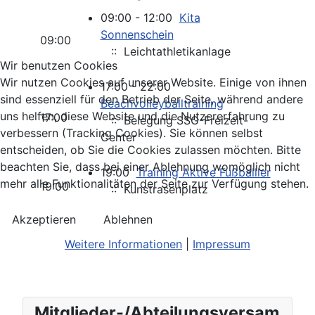
09:00 - 12:00
Kita
Sonnenschein
09:00
:: Leichtathletikanlage
Wir benutzen Cookies
Wir nutzen Cookies auf unserer Website. Einige von ihnen
17:00 - 22:00
sind essenziell für den Betrieb der Seite, während andere
Beachvolleyballtraining
uns helfen, diese Website und die Nutzererfahrung zu
17:00
:: Belegung SSG-Freizeit-
verbessern (Tracking Cookies). Sie können selbst
Center
entscheiden, ob Sie die Cookies zulassen möchten. Bitte
beachten Sie, dass bei einer Ablehnung womöglich nicht
19:00
Training Aktive Fußballler
mehr alle Funktionalitäten der Seite zur Verfügung stehen.
19:00
:: Kunstrasenplatz
Akzeptieren
Ablehnen
Weitere Informationen
|
Impressum
Mitglieder-/Abteilungsversam