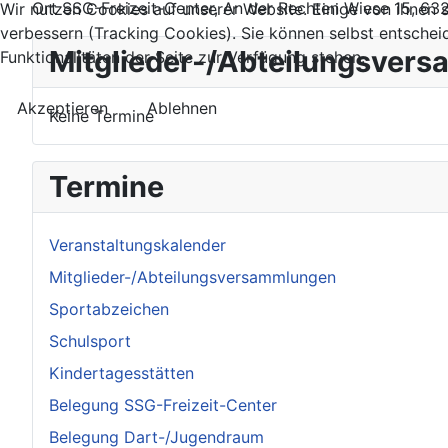
Ort
SSG-Freizeit-Center, An der Rechten Wiese 15, 6
Wir nutzen Cookies auf unserer Website. Einige von ihnen s
verbessern (Tracking Cookies). Sie können selbst entschei
Mitglieder-/Abteilungsver
Funktionalitäten der Seite zur Verfügung stehen.
Akzeptieren
Ablehnen
Keine Termine
Termine
Veranstaltungskalender
Mitglieder-/Abteilungsversammlungen
Sportabzeichen
Schulsport
Kindertagesstätten
Belegung SSG-Freizeit-Center
Belegung Dart-/Jugendraum