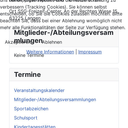
verbessern (Tracking Cookies). Sie können selbst
Ort
SSG-Freizeit-Center, An der Rechten Wiese 15,
entscheiden, ob Sie die Cookies zulassen möchten. Bitte
63225 Langen
beachten Sie, dass bei einer Ablehnung womöglich nicht
mehr alle Funktionalitäten der Seite zur Verfügung stehen.
Mitglieder-/Abteilungsversam
mlungen
Akzeptieren
Ablehnen
Weitere Informationen
|
Impressum
Keine Termine
Termine
Veranstaltungskalender
Mitglieder-/Abteilungsversammlungen
Sportabzeichen
Schulsport
Kindertagesstätten