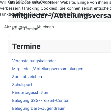
Ort
SSG Freizeit-Center
Wir nutzen Cookies auf unserer Website. Einige von ihnen s
verbessern (Tracking Cookies). Sie können selbst entschei
Mitglieder-/Abteilungsver
Funktionalitäten der Seite zur Verfügung stehen.
Akzeptieren
Ablehnen
Keine Termine
Termine
Veranstaltungskalender
Mitglieder-/Abteilungsversammlungen
Sportabzeichen
Schulsport
Kindertagesstätten
Belegung SSG-Freizeit-Center
Belegung Dart-/Jugendraum