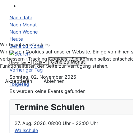
Nach Jahr
Nach Monat
Nach Woche
Heute
Wir benutzen Cookies
Gehe zu Monat
Wir nutzen Cookies auf unserer Website. Einige von ihnen s
verbessern (Tracking Cookies). Sie können selbst entschei
Gehe zu Monat
Funktionalitäten der Seite zur Verfügung stehen.
Vorheriger Tag
Sonntag, 02. November 2025
Akzeptieren
Ablehnen
Folgetag
Es wurden keine Events gefunden
Termine Schulen
27. Aug. 2026
,
08:00 Uhr
- 22:00 Uhr
Wallschule