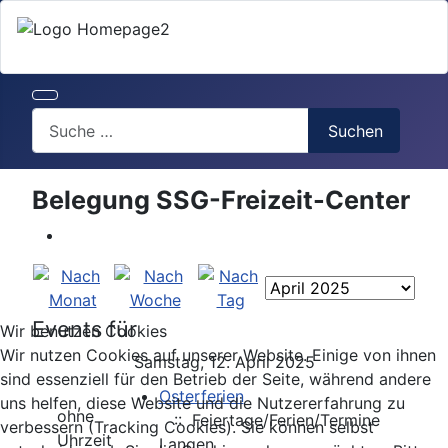
Search
Suchen
Belegung SSG-Freizeit-Center
Events für
Wir benutzen Cookies
Wir nutzen Cookies auf unserer Website. Einige von ihnen
Samstag, 12. April 2025
sind essenziell für den Betrieb der Seite, während andere
Osterferien
uns helfen, diese Website und die Nutzererfahrung zu
ohne
:: Feiertage/Ferien/Termine
verbessern (Tracking Cookies). Sie können selbst
Uhrzeit
Langen