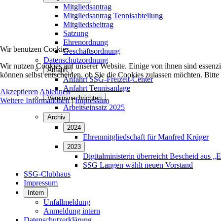
Mitgliedsantrag
Mitgliedsantrag Tennisabteilung
Mitgliedsbeitrag
Satzung
Ehrenordnung
Wir benutzen Cookies
Geschäftsordnung
Datenschutzordnung
Wir nutzen Cookies auf unserer Website. Einige von ihnen sind essenzi
Anfahrt
können selbst entscheiden, ob Sie die Cookies zulassen möchten. Bitte
Anfahrt SSG-Freizeit-Center
Anfahrt Tennisanlage
Akzeptieren
Ablehnen
Vereinsnachrichten
Weitere Informationen
|
Impressum
Arbeitseinsatz 2025
Archiv
2024
Ehrenmitgliedschaft für Manfred Krüger
2023
Digitalministerin überreicht Bescheid aus „Eh
SSG Langen wählt neuen Vorstand
SSG-Clubhaus
Impressum
Intern
Unfallmeldung
Anmeldung intern
Datenschutzerklärung