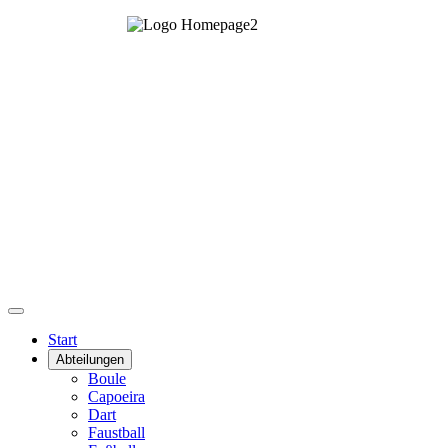
Start
Abteilungen
Boule
Capoeira
Dart
Faustball