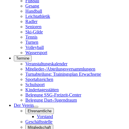
Fußball
Gesang
Handball
Leichtathletik
Radler
Senioren
Ski-Gilde
Tennis
Turnen
Volleyball
Wassersport
Termine
Veranstaltungskalender
Mitglieder-/Abteilungsversammlungen
Turnabteilung: Trainingsplan Erwachsene
Sportabzeichen
Schulsport
Kindertagesstätten
Belegung SSG-Freizeit-Center
Belegung Dart-/Jugendraum
Der Verein
Ehrenamtliche
Vorstand
Geschäftsstelle
Mitgliedschaft