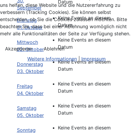
30.
Datum
uns helfen, diese Website und die Nutzererfahrung zu
September
verbessern (Tracking Cookies). Sie können selbst
Keine Events an diesem
entscheiden, ob Sie die Cookies zulassen möchten. Bitte
Dienstag
Datum
beachten Sie, dass bei einer Ablehnung womöglich nicht
01. Oktober
mehr alle Funktionalitäten der Seite zur Verfügung stehen.
Keine Events an diesem
Mittwoch
Datum
Akzeptieren
Ablehnen
02. Oktober
Weitere Informationen
|
Impressum
Keine Events an diesem
Donnerstag
Datum
03. Oktober
Keine Events an diesem
Freitag
Datum
04. Oktober
Keine Events an diesem
Samstag
Datum
05. Oktober
Keine Events an diesem
Sonntag