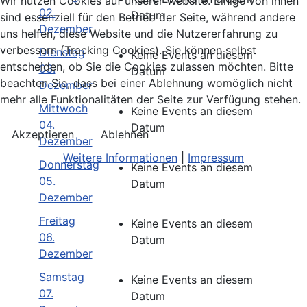
Wir nutzen Cookies auf unserer Website. Einige von ihnen
02.
Datum
sind essenziell für den Betrieb der Seite, während andere
Dezember
uns helfen, diese Website und die Nutzererfahrung zu
verbessern (Tracking Cookies). Sie können selbst
Dienstag
Keine Events an diesem
entscheiden, ob Sie die Cookies zulassen möchten. Bitte
03.
Datum
beachten Sie, dass bei einer Ablehnung womöglich nicht
Dezember
mehr alle Funktionalitäten der Seite zur Verfügung stehen.
Mittwoch
Keine Events an diesem
04.
Datum
Akzeptieren
Ablehnen
Dezember
Weitere Informationen
|
Impressum
Donnerstag
Keine Events an diesem
05.
Datum
Dezember
Freitag
Keine Events an diesem
06.
Datum
Dezember
Samstag
Keine Events an diesem
07.
Datum