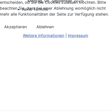
Montag, 08. September 2025
entscheiden, ob Sie die Cookies zulassen möchten. Bitte
beachten Sie, dass bei einer Ablehnung womöglich nicht
Keine Termine
mehr alle Funktionalitäten der Seite zur Verfügung stehen.
Akzeptieren
Ablehnen
Weitere Informationen
|
Impressum