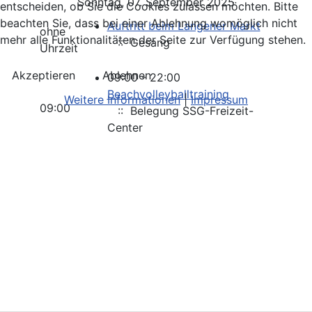
Sonntag, 07. September 2025
entscheiden, ob Sie die Cookies zulassen möchten. Bitte
beachten Sie, dass bei einer Ablehnung womöglich nicht
Auftritt beim Langener Markt
ohne
mehr alle Funktionalitäten der Seite zur Verfügung stehen.
:: Gesang
Uhrzeit
Akzeptieren
Ablehnen
09:00 - 22:00
Beachvolleyballtraining
Weitere Informationen
|
Impressum
09:00
:: Belegung SSG-Freizeit-
Center