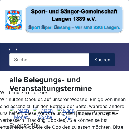
Search
Suchen
alle Belegungs- und
Veranstaltungstermine
Wir benutzen Cookies
Wir nutzen Cookies auf unserer Website. Einige von ihnen
sind essenziell für den Betrieb der Seite, während andere
uns helfen, diese Website und die Nutzererfahrung zu
verbessern (Tracking Cookies). Sie können selbst
Events für
entscheiden, ob Sie die Cookies zulassen möchten. Bitte