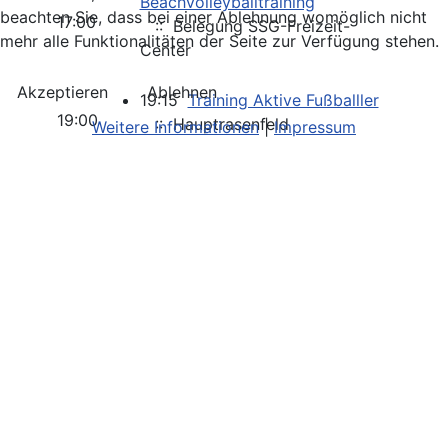
Beachvolleyballtraining
beachten Sie, dass bei einer Ablehnung womöglich nicht
17:00
:: Belegung SSG-Freizeit-
mehr alle Funktionalitäten der Seite zur Verfügung stehen.
Center
Akzeptieren
Ablehnen
19:15
Training Aktive Fußballler
19:00
:: Hauptrasenfeld
Weitere Informationen
|
Impressum