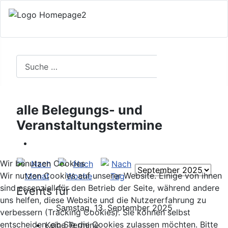
Search
Suchen
alle Belegungs- und
Veranstaltungstermine
Wir benutzen Cookies
Wir nutzen Cookies auf unserer Website. Einige von ihnen
sind essenziell für den Betrieb der Seite, während andere
Events für
uns helfen, diese Website und die Nutzererfahrung zu
Samstag, 13. September 2025
verbessern (Tracking Cookies). Sie können selbst
entscheiden, ob Sie die Cookies zulassen möchten. Bitte
Keine Termine