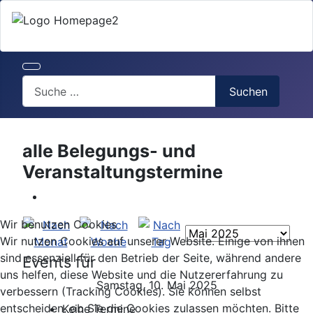
Search
Suchen
alle Belegungs- und
Veranstaltungstermine
Wir benutzen Cookies
Wir nutzen Cookies auf unserer Website. Einige von ihnen
sind essenziell für den Betrieb der Seite, während andere
Events für
uns helfen, diese Website und die Nutzererfahrung zu
Samstag, 10. Mai 2025
verbessern (Tracking Cookies). Sie können selbst
entscheiden, ob Sie die Cookies zulassen möchten. Bitte
Keine Termine