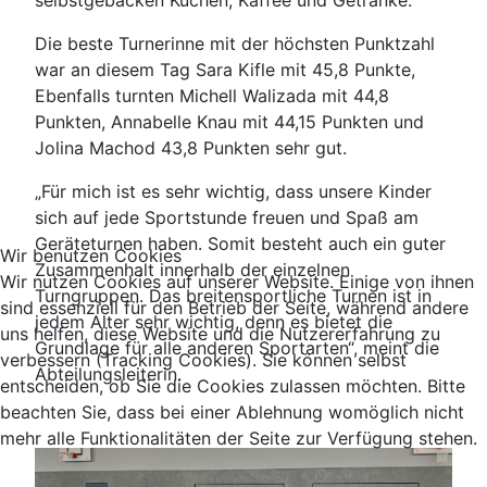
Die beste Turnerinne mit der höchsten Punktzahl
war an diesem Tag Sara Kifle mit 45,8 Punkte,
Ebenfalls turnten Michell Walizada mit 44,8
Punkten, Annabelle Knau mit 44,15 Punkten und
Jolina Machod 43,8 Punkten sehr gut.
„Für mich ist es sehr wichtig, dass unsere Kinder
sich auf jede Sportstunde freuen und Spaß am
Geräteturnen haben. Somit besteht auch ein guter
Wir benutzen Cookies
Zusammenhalt innerhalb der einzelnen
Wir nutzen Cookies auf unserer Website. Einige von ihnen
Turngruppen. Das breitensportliche Turnen ist in
sind essenziell für den Betrieb der Seite, während andere
jedem Alter sehr wichtig, denn es bietet die
uns helfen, diese Website und die Nutzererfahrung zu
Grundlage für alle anderen Sportarten“, meint die
verbessern (Tracking Cookies). Sie können selbst
Abteilungsleiterin.
entscheiden, ob Sie die Cookies zulassen möchten. Bitte
beachten Sie, dass bei einer Ablehnung womöglich nicht
mehr alle Funktionalitäten der Seite zur Verfügung stehen.