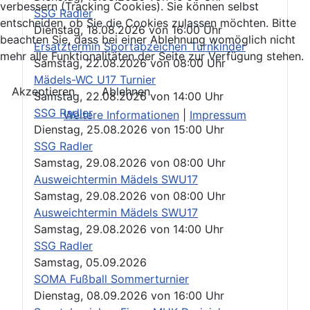
verbessern (Tracking Cookies). Sie können selbst
SSG Radler
entscheiden, ob Sie die Cookies zulassen möchten. Bitte
Dienstag, 18.08.2026
von
16:00 Uhr
beachten Sie, dass bei einer Ablehnung womöglich nicht
Ersatztermin Sportabzeichen Turnkinder
mehr alle Funktionalitäten der Seite zur Verfügung stehen.
Samstag, 22.08.2026
von
08:00 Uhr
Mädels-WC U17 Turnier
Akzeptieren
Ablehnen
Samstag, 22.08.2026
von
14:00 Uhr
SSG Radler
Weitere Informationen
|
Impressum
Dienstag, 25.08.2026
von
15:00 Uhr
SSG Radler
Samstag, 29.08.2026
von
08:00 Uhr
Ausweichtermin Mädels SWU17
Samstag, 29.08.2026
von
08:00 Uhr
Ausweichtermin Mädels SWU17
Samstag, 29.08.2026
von
14:00 Uhr
SSG Radler
Samstag, 05.09.2026
SOMA Fußball Sommerturnier
Dienstag, 08.09.2026
von
16:00 Uhr