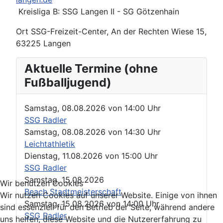
Kreisliga B: SSG Langen II - SG Götzenhain
Ort
SSG-Freizeit-Center, An der Rechten Wiese 15,
63225 Langen
Aktuelle Termine (ohne
Fußballjugend)
Samstag, 08.08.2026
von
14:00 Uhr
SSG Radler
Samstag, 08.08.2026
von
14:30 Uhr
Leichtathletik
Dienstag, 11.08.2026
von
15:00 Uhr
SSG Radler
Samstag, 15.08.2026
Wir benutzen Cookies
Beach Stadtmeisterschaft
Wir nutzen Cookies auf unserer Website. Einige von ihnen
Samstag, 15.08.2026
von
14:00 Uhr
sind essenziell für den Betrieb der Seite, während andere
SSG Radler
uns helfen, diese Website und die Nutzererfahrung zu