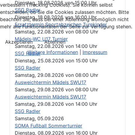
Dienstag, 18.08.2026
von
15:00 Uhr
verbessern (Tracking Cookies). Sie können selbst
SSG Radler
entscheiden, ob Sie die Cookies zulassen möchten. Bitte
Dienstag, 18.08.2026
von
16:00 Uhr
beachten Sie, dass bei einer Ablehnung womöglich nicht
Ersatztermin Sportabzeichen Turnkinder
mehr alle Funktionalitäten der Seite zur Verfügung stehen.
Samstag, 22.08.2026
von
08:00 Uhr
Mädels-WC U17 Turnier
Akzeptieren
Ablehnen
Samstag, 22.08.2026
von
14:00 Uhr
Weitere Informationen
|
Impressum
SSG Radler
Dienstag, 25.08.2026
von
15:00 Uhr
SSG Radler
Samstag, 29.08.2026
von
08:00 Uhr
Ausweichtermin Mädels SWU17
Samstag, 29.08.2026
von
08:00 Uhr
Ausweichtermin Mädels SWU17
Samstag, 29.08.2026
von
14:00 Uhr
SSG Radler
Samstag, 05.09.2026
SOMA Fußball Sommerturnier
Dienstag, 08.09.2026
von
16:00 Uhr