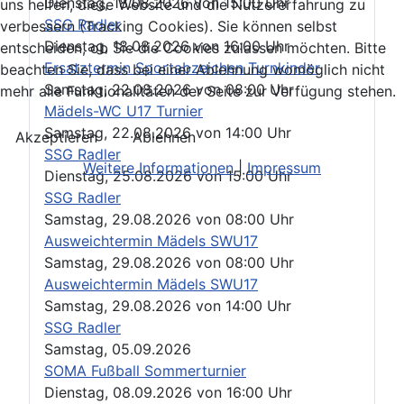
Dienstag, 18.08.2026
von
15:00 Uhr
uns helfen, diese Website und die Nutzererfahrung zu
SSG Radler
verbessern (Tracking Cookies). Sie können selbst
Dienstag, 18.08.2026
von
16:00 Uhr
entscheiden, ob Sie die Cookies zulassen möchten. Bitte
Ersatztermin Sportabzeichen Turnkinder
beachten Sie, dass bei einer Ablehnung womöglich nicht
Samstag, 22.08.2026
von
08:00 Uhr
mehr alle Funktionalitäten der Seite zur Verfügung stehen.
Mädels-WC U17 Turnier
Samstag, 22.08.2026
von
14:00 Uhr
Akzeptieren
Ablehnen
SSG Radler
Weitere Informationen
|
Impressum
Dienstag, 25.08.2026
von
15:00 Uhr
SSG Radler
Samstag, 29.08.2026
von
08:00 Uhr
Ausweichtermin Mädels SWU17
Samstag, 29.08.2026
von
08:00 Uhr
Ausweichtermin Mädels SWU17
Samstag, 29.08.2026
von
14:00 Uhr
SSG Radler
Samstag, 05.09.2026
SOMA Fußball Sommerturnier
Dienstag, 08.09.2026
von
16:00 Uhr