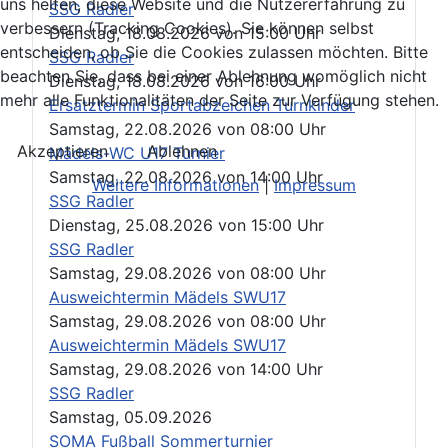
uns helfen, diese Website und die Nutzererfahrung zu
SSG Radler
verbessern (Tracking Cookies). Sie können selbst
Dienstag, 18.08.2026
von
15:00 Uhr
entscheiden, ob Sie die Cookies zulassen möchten. Bitte
SSG Radler
beachten Sie, dass bei einer Ablehnung womöglich nicht
Dienstag, 18.08.2026
von
16:00 Uhr
mehr alle Funktionalitäten der Seite zur Verfügung stehen.
Ersatztermin Sportabzeichen Turnkinder
Samstag, 22.08.2026
von
08:00 Uhr
Akzeptieren
Ablehnen
Mädels-WC U17 Turnier
Samstag, 22.08.2026
von
14:00 Uhr
Weitere Informationen
|
Impressum
SSG Radler
Dienstag, 25.08.2026
von
15:00 Uhr
SSG Radler
Samstag, 29.08.2026
von
08:00 Uhr
Ausweichtermin Mädels SWU17
Samstag, 29.08.2026
von
08:00 Uhr
Ausweichtermin Mädels SWU17
Samstag, 29.08.2026
von
14:00 Uhr
SSG Radler
Samstag, 05.09.2026
SOMA Fußball Sommerturnier