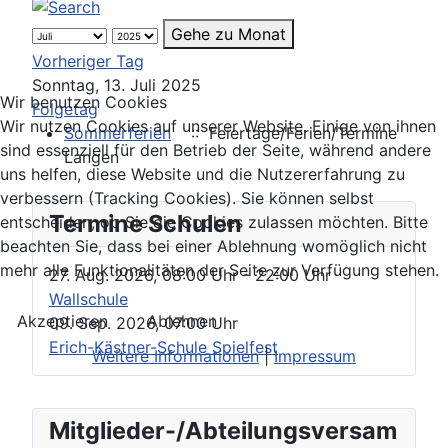
Gehe zu Monat
Vorheriger Tag
Sonntag, 13. Juli 2025
Wir benutzen Cookies
Folgetag
Wir nutzen Cookies auf unserer Website. Einige von ihnen
Sommerferien
:: Feiertage/Ferien/Termine
sind essenziell für den Betrieb der Seite, während andere
Langen
uns helfen, diese Website und die Nutzererfahrung zu
verbessern (Tracking Cookies). Sie können selbst
Termine Schulen
entscheiden, ob Sie die Cookies zulassen möchten. Bitte
beachten Sie, dass bei einer Ablehnung womöglich nicht
mehr alle Funktionalitäten der Seite zur Verfügung stehen.
27. Aug. 2026
,
08:00 Uhr
- 22:00 Uhr
Wallschule
Akzeptieren
Ablehnen
09. Sep. 2026
,
07:00 Uhr
Erich-Kästner-Schule Spielfest
Weitere Informationen
|
Impressum
Mitglieder-/Abteilungsversam