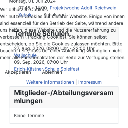
Montag, 01. Juli 2024
07:45 - 14:00
Projektwoche Adolf-Reichwein-
Wir benutzen Cookies
Schule
:: Schulsport
Wir nutzen Cookies auf unserer Website. Einige von ihnen
sind essenziell für den Betrieb der Seite, während andere
uns helfen, diese Website und die Nutzererfahrung zu
Termine Schulen
verbessern (Tracking Cookies). Sie können selbst
entscheiden, ob Sie die Cookies zulassen möchten. Bitte
27. Aug. 2026
,
08:00 Uhr
- 22:00 Uhr
beachten Sie, dass bei einer Ablehnung womöglich nicht
Wallschule
mehr alle Funktionalitäten der Seite zur Verfügung stehen.
09. Sep. 2026
,
07:00 Uhr
Erich-Kästner-Schule Spielfest
Akzeptieren
Ablehnen
Weitere Informationen
|
Impressum
Mitglieder-/Abteilungsversam
mlungen
Keine Termine